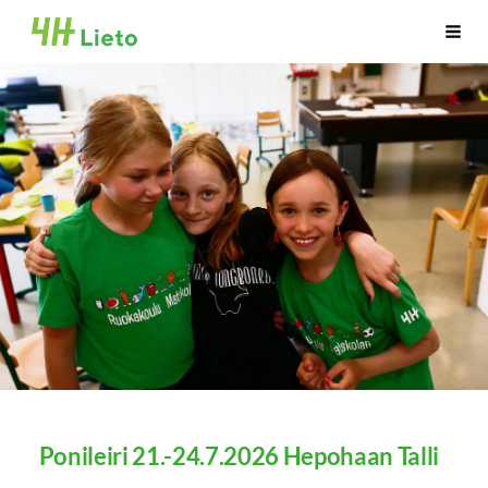
Siirry
Liedon 4H-yhdistys
Haku
sivun
sisältöön
Ponileiri 21.-24.7.2026 Hepohaan Talli