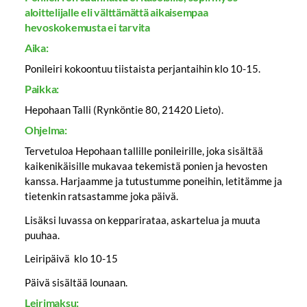
aloittelijalle eli välttämättä aikaisempaa
hevoskokemusta ei tarvita
Aika:
Ponileiri kokoontuu tiistaista perjantaihin klo 10-15.
Paikka:
Hepohaan Talli (Rynköntie 80, 21420 Lieto).
Ohjelma:
Tervetuloa Hepohaan tallille ponileirille, joka sisältää
kaikenikäisille mukavaa tekemistä ponien ja hevosten
kanssa. Harjaamme ja tutustumme poneihin, letitämme ja
tietenkin ratsastamme joka päivä.
Lisäksi luvassa on kepparirataa, askartelua ja muuta
puuhaa.
Leiripäivä klo 10-15
Päivä sisältää lounaan.
Leirimaksu: