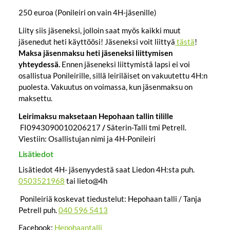
250 euroa (Ponileiri on vain 4H-jäsenille)
Liity siis jäseneksi, jolloin saat myös kaikki muut
jäsenedut heti käyttöösi! Jäseneksi voit liittyä
tästä
!
Maksa jäsenmaksu heti jäseneksi liittymisen
yhteydessä.
Ennen jäseneksi liittymistä lapsi ei voi
osallistua Ponileirille, sillä leiriläiset on vakuutettu 4H:n
puolesta. Vakuutus on voimassa, kun jäsenmaksu on
maksettu.
Leirimaksu maksetaan Hepohaan tallin tilille
FI0943090010206217
/
Säterin-Talli tmi Petrell.
Viestiin: Osallistujan nimi ja 4H-Ponileiri
Lisätiedot
Lisätiedot 4H- jäsenyydestä saat Liedon 4H:sta puh.
0503521968
tai lieto@4h
Ponileiriä koskevat tiedustelut: Hepohaan talli / Tanja
Petrell puh.
040 596 5413
Facebook:
Hepohaantalli