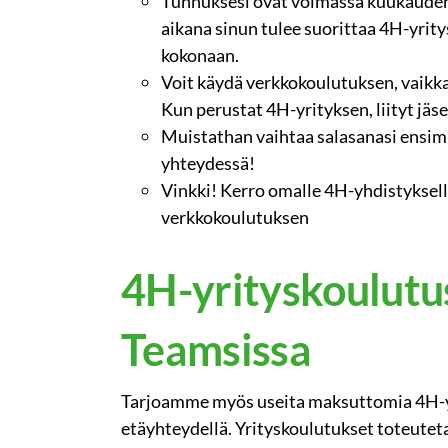
Tunnuksesi ovat voimassa kuukauden
aikana sinun tulee suorittaa 4H-yrit
kokonaan.
Voit käydä verkkokoulutuksen, vaikka e
Kun perustat 4H-yrityksen, liityt jäse
Muistathan vaihtaa salasanasi ensi
yhteydessä!
Vinkki! Kerro omalle 4H-yhdistykselle
verkkokoulutuksen
4H-yrityskoulutu
Teamsissa
Tarjoamme myös useita maksuttomia 4H-y
etäyhteydellä. Yrityskoulutukset toteute