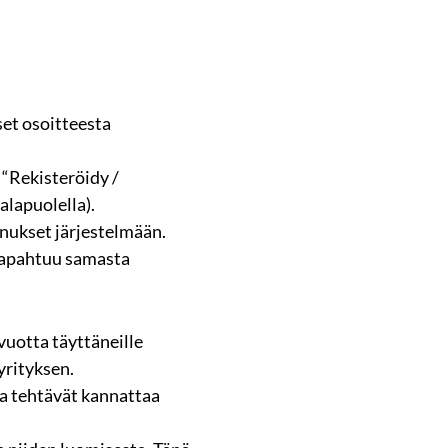
et osoitteesta
 “Rekisteröidy /
alapuolella).
nukset järjestelmään.
tapahtuu samasta
uotta täyttäneille
yrityksen.
ta tehtävät kannattaa