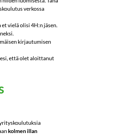
 niiden luomisesta. Tänä
yskoulutus verkossa
t vielä olisi 4H:n jäsen.
neksi.
mmäisen kirjautumisen
si, että olet aloittanut
s
rityskoulutuksia
taan
kolmen illan