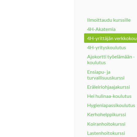
Ilmoittaudu kurssille
4H-Akatemia
4H-yrittäjän verkkokou
4H-yrityskoulutus
Ajokortti työelämään -
koulutus
Ensiapu- ja
turvallisuuskurssi
Eräleiriohjaajakurssi
Hei hulinaa-koulutus
Hygieniapassikoulutus
Kerhohelppikurssi
Koiranhoitokurssi
Lastenhoitokurssi