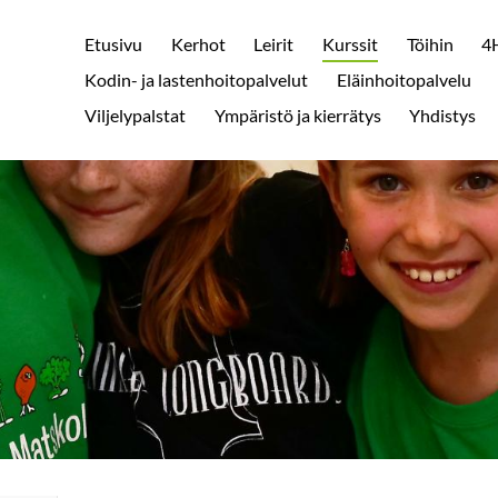
Etusivu
Kerhot
Leirit
Kurssit
Töihin
4H
Kodin- ja lastenhoitopalvelut
Eläinhoitopalvelu
Viljelypalstat
Ympäristö ja kierrätys
Yhdistys