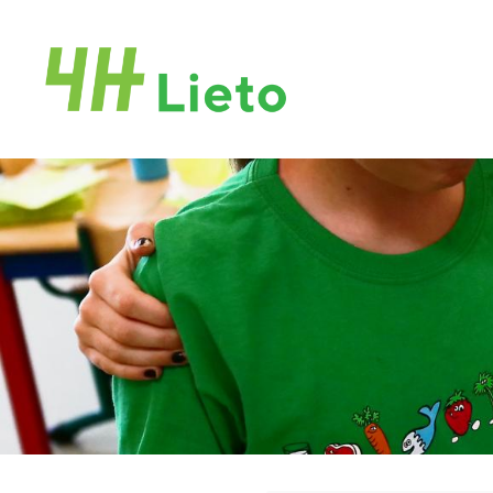
Siirry
sivun
sisältöön
Liedon 4H-yhdistys