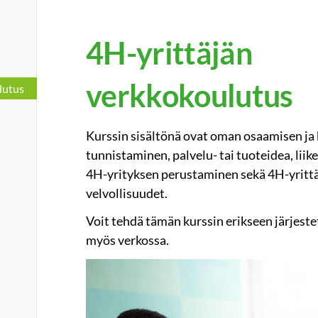
4H-yrittäjän
verkkokoulutus
lutus
Kurssin sisältönä ovat oman osaamisen ja
tunnistaminen, palvelu- tai tuoteidea, liik
4H-yrityksen perustaminen sekä 4H-yrittä
velvollisuudet.
Voit tehdä tämän kurssin erikseen järjestet
myös verkossa.