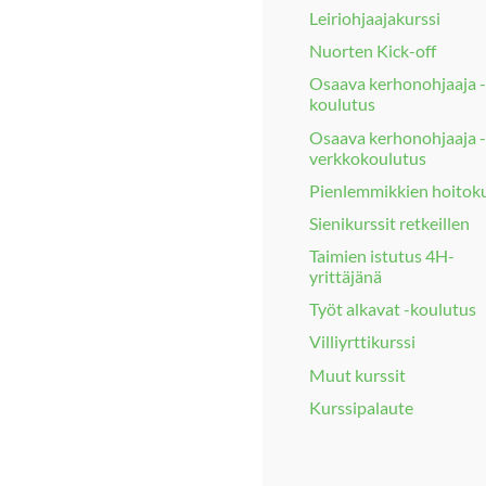
Leiriohjaajakurssi
Nuorten Kick-off
Osaava kerhonohjaaja -
koulutus
Osaava kerhonohjaaja -
verkkokoulutus
Pienlemmikkien hoitoku
Sienikurssit retkeillen
Taimien istutus 4H-
yrittäjänä
Työt alkavat -koulutus
Villiyrttikurssi
Muut kurssit
Kurssipalaute