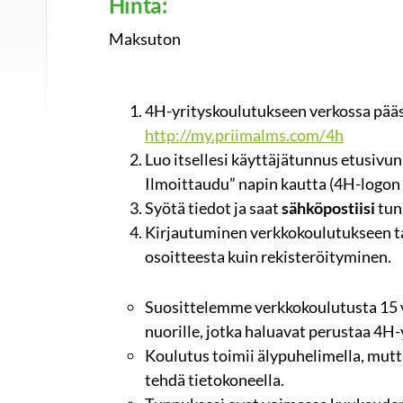
Hinta:
Maksuton
4H-yrityskoulutukseen verkossa pääs
http://my.priimalms.com/4h
Luo itsellesi käyttäjätunnus etusivun
Ilmoittaudu” napin kautta (4H-logon 
Syötä tiedot ja saat
sähköpostiisi
tun
Kirjautuminen verkkokoulutukseen 
osoitteesta kuin rekisteröityminen.
Suosittelemme verkkokoulutusta 15 v
nuorille, jotka haluavat perustaa 4H-
Koulutus toimii älypuhelimella, mut
tehdä tietokoneella.