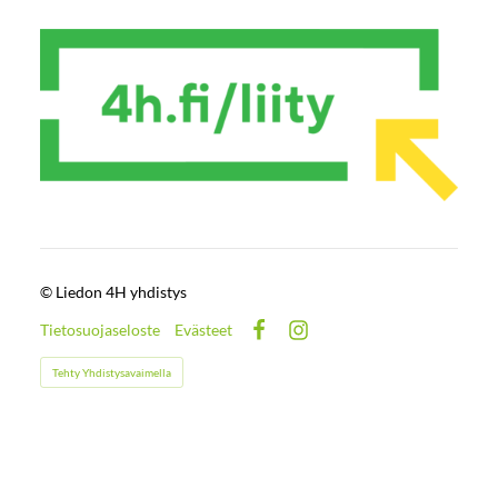
©
Liedon 4H yhdistys
Tietosuojaseloste
Evästeet
Facebook
Instagram
Tehty Yhdistysavaimella