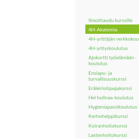
Ilmoittaudu kurssille
4H-Akatemia
4H-yrittäjän verkkokou
4H-yrityskoulutus
Ajokortti työelämään -
koulutus
Ensiapu- ja
turvallisuuskurssi
Eräleiriohjaajakurssi
Hei hulinaa-koulutus
Hygieniapassikoulutus
Kerhohelppikurssi
Koiranhoitokurssi
Lastenhoitokurssi