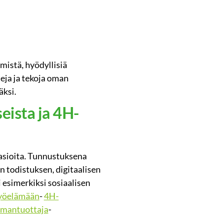
istä, hyödyllisiä
teja ja tekoja oman
äksi.
ista ja 4H-
 asioita. Tunnustuksena
n todistuksen, digitaalisen
 esimerkiksi sosiaalisen
työelämään
-
4H-
umantuottaja
-