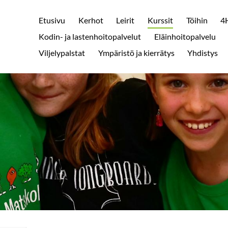
Etusivu
Kerhot
Leirit
Kurssit
Töihin
4H
Kodin- ja lastenhoitopalvelut
Eläinhoitopalvelu
Viljelypalstat
Ympäristö ja kierrätys
Yhdistys