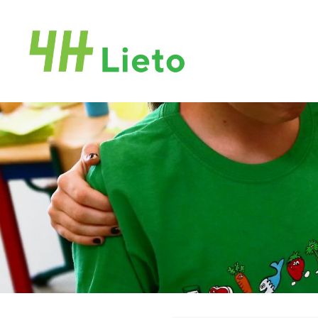
Siirry
sivun
sisältöön
Liedon 4H-yhdistys