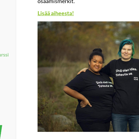
osaamismerkit.
Lisää aiheesta!
rssi