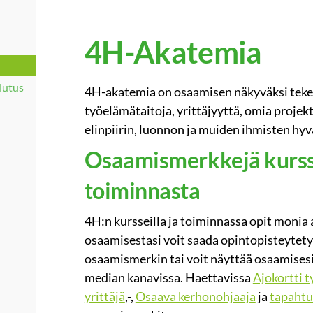
4H-Akatemia
lutus
4H-akatemia on osaamisen näkyväksi tekem
työelämätaitoja, yrittäjyyttä, omia projek
elinpiirin, luonnon ja muiden ihmisten hyv
Osaamismerkkejä kursse
toiminnasta
4H:n kursseilla ja toiminnassa opit monia
osaamisestasi voit saada opintopisteytety
osaamismerkin tai voit näyttää osaamisesi
median kanavissa. Haettavissa
Ajokortti 
yrittäjä
,-,
Osaava kerhonohjaaja
ja
tapaht