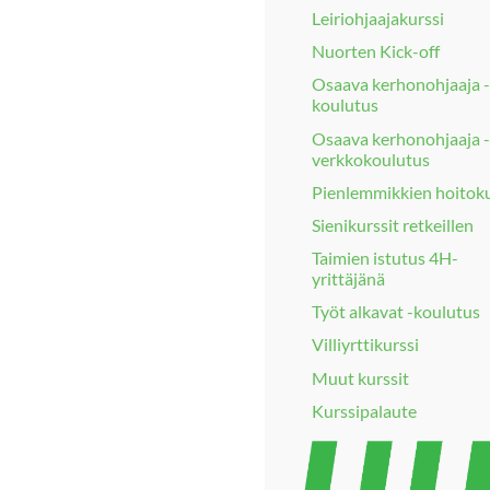
Leiriohjaajakurssi
Nuorten Kick-off
Osaava kerhonohjaaja -
koulutus
Osaava kerhonohjaaja -
verkkokoulutus
Pienlemmikkien hoitoku
Sienikurssit retkeillen
Taimien istutus 4H-
yrittäjänä
Työt alkavat -koulutus
Villiyrttikurssi
Muut kurssit
Kurssipalaute