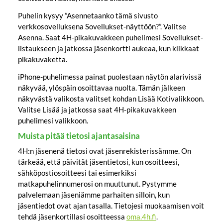
Puhelin kysyy ”Asennetaanko tämä sivusto
verkkosovelluksena Sovellukset-näyttöön?”. Valitse
Asenna. Saat 4H-pikakuvakkeen puhelimesi Sovellukset-
listaukseen ja jatkossa jäsenkortti aukeaa, kun klikkaat
pikakuvaketta.
iPhone-puhelimessa painat puolestaan näytön alarivissä
näkyvää, ylöspäin osoittavaa nuolta. Tämän jälkeen
näkyvästä valikosta valitset kohdan Lisää Kotivalikkoon.
Valitse Lisää ja jatkossa saat 4H-pikakuvakkeen
puhelimesi valikkoon.
Muista pitää tietosi ajantasaisina
4H:n jäsenenä tietosi ovat jäsenrekisterissämme. On
tärkeää, että päivität jäsentietosi, kun osoitteesi,
sähköpostiosoitteesi tai esimerkiksi
matkapuhelinnumerosi on muuttunut. Pystymme
palvelemaan jäseniämme parhaiten silloin, kun
jäsentiedot ovat ajan tasalla. Tietojesi muokaamisen voit
tehdä jäsenkortillasi osoitteessa
oma.4h.fi
.