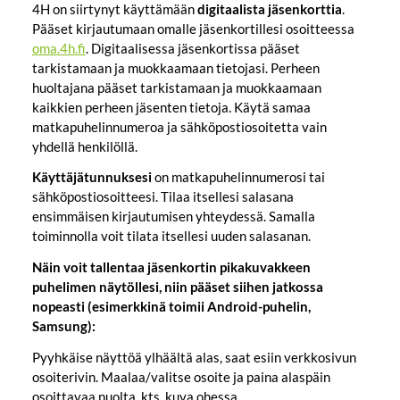
4H on siirtynyt käyttämään
digitaalista jäsenkorttia
.
Pääset kirjautumaan omalle jäsenkortillesi osoitteessa
oma.4h.fi
. Digitaalisessa jäsenkortissa pääset
tarkistamaan ja muokkaamaan tietojasi. Perheen
huoltajana pääset tarkistamaan ja muokkaamaan
kaikkien perheen jäsenten tietoja. Käytä samaa
matkapuhelinnumeroa ja sähköpostiosoitetta vain
yhdellä henkilöllä.
Käyttäjätunnuksesi
on matkapuhelinnumerosi tai
sähköpostiosoitteesi. Tilaa itsellesi salasana
ensimmäisen kirjautumisen yhteydessä. Samalla
toiminnolla voit tilata itsellesi uuden salasanan.
Näin voit tallentaa jäsenkortin pikakuvakkeen
puhelimen näytöllesi, niin pääset siihen jatkossa
nopeasti (esimerkkinä toimii Android-puhelin,
Samsung):
Pyyhkäise näyttöä ylhäältä alas, saat esiin verkkosivun
osoiterivin. Maalaa/valitse osoite ja paina alaspäin
osoittavaa nuolta, kts. kuva ohessa.