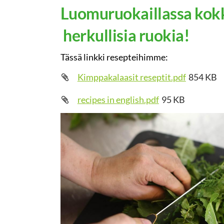
Luomuruokaillassa kok
herkullisia ruokia!
Tässä linkki resepteihimme:
Kimppakalaasit reseptit.pdf
854 KB
recipes in english.pdf
95 KB