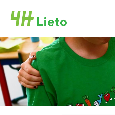
Siirry
sivun
sisältöön
Liedon 4H-yhdistys