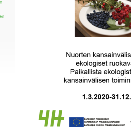
an
een