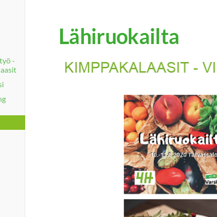
Lähiruokailta
työ -
aasit
si
ng