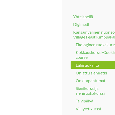
Yhteispeliä
Digimedi
Kansainvälinen nuoriso
Village Feast Kimppakal
Ekologinen ruokakurs
Kokkauskurssi/Cooki
course
Lähiruokailta
Ohjattu sieniretki
Onkitapahtumat
Sienikurssi ja
sieniruokakurssi
Talvipäivä
Villiyrttikurssi