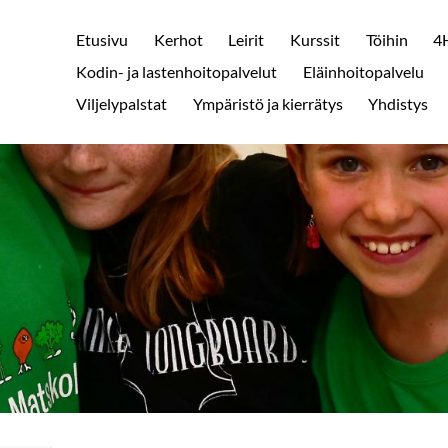
Etusivu
Kerhot
Leirit
Kurssit
Töihin
4H
Kodin- ja lastenhoitopalvelut
Eläinhoitopalvelu
Viljelypalstat
Ympäristö ja kierrätys
Yhdistys